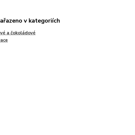
zařazeno v kategoriích
vé a čokoládové
race