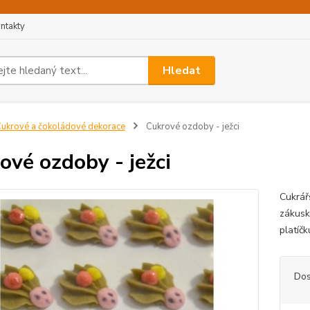
ntakty
Hledat
ukrové a čokoládové dekorace
Cukrové ozdoby - ježci
ové ozdoby - ježci
Cukrář
zákusk
platíč
Dos