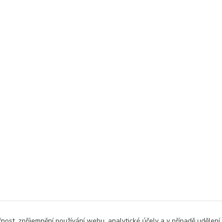
čnost, zpříjemnění používání webu, analytické účely a v případě udělení