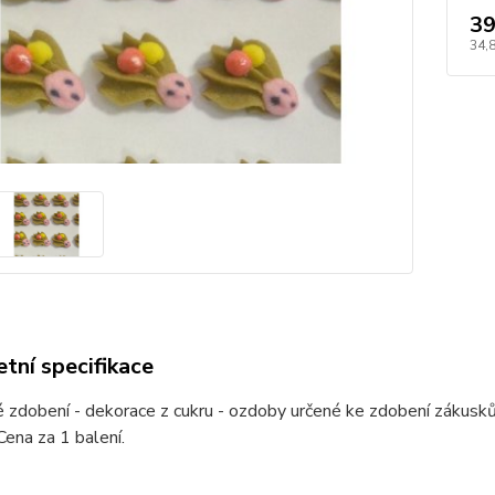
39
34,
tní specifikace
 zdobení - dekorace z cukru - ozdoby určené ke zdobení zákusků,
 Cena za 1 balení.