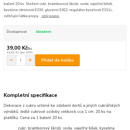
balení 20 ks. Složení cukr, bramborový škrob, voda, vaječný bílek,
kyselina citronová E330, glycerol E422, regulátor kyselosti E311c,
zvlhčující látka propy...
celý popis
Dostupnost
Skladem
39,00 Kč
/
ks
34,82 Kč
bez DPH
Přidat do košíku
Kompletní specifikace
Dekorace z cukru určené ke zdobení dortů a jiných cukrářských
výrobků. Jedlé cukrové ozdoby velikosti cca 1 cm. 20 ks na
platíčku. Cena za 1 balení 20 ks.
cukr, bramborový škrob, voda, vaječný bílek, kyselina