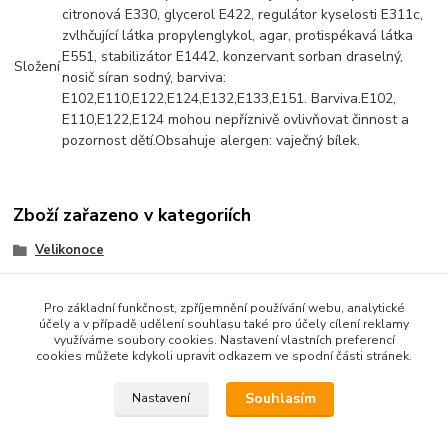
citronová E330, glycerol E422, regulátor kyselosti E311c,
zvlhčující látka propylenglykol, agar, protispékavá látka
E551, stabilizátor E1442, konzervant sorban draselný,
Složení
nosič síran sodný, barviva:
E102,E110,E122,E124,E132,E133,E151. Barviva.E102,
E110,E122,E124 mohou nepříznivě ovlivňovat činnost a
pozornost dětí.Obsahuje alergen: vaječný bílek.
Zboží zařazeno v kategoriích
Velikonoce
Cukrové a čokoládové dekorace
Pro základní funkčnost, zpříjemnění používání webu, analytické
účely a v případě udělení souhlasu také pro účely cílení reklamy
využíváme soubory cookies. Nastavení vlastních preferencí
cookies můžete kdykoli upravit odkazem ve spodní části stránek.
Podle zákona o evidenci tržeb je prodávající od 1.3.2017 povinen
vystavit kupujícímu účtenku. Zároveň je povinen zaevidovat
Souhlasím
Nastavení
přijatou tržbu u správce daně online; v případě technického
výpadku pak nejpozději do 48 hodin.