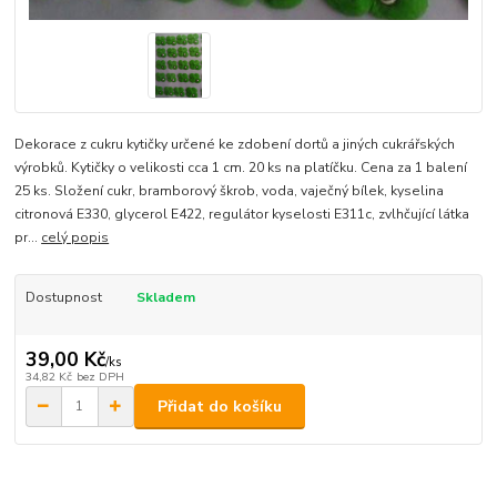
Dekorace z cukru kytičky určené ke zdobení dortů a jiných cukrářských
výrobků. Kytičky o velikosti cca 1 cm. 20 ks na platíčku. Cena za 1 balení
25 ks. Složení cukr, bramborový škrob, voda, vaječný bílek, kyselina
citronová E330, glycerol E422, regulátor kyselosti E311c, zvlhčující látka
pr...
celý popis
Dostupnost
Skladem
39,00 Kč
/
ks
34,82 Kč
bez DPH
Přidat do košíku