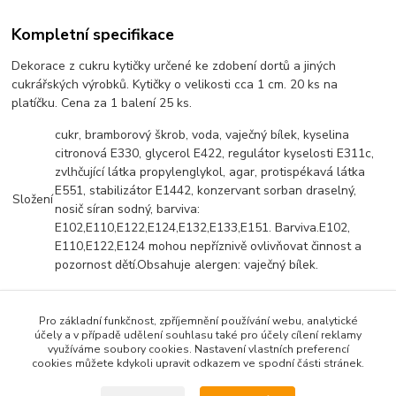
Kompletní specifikace
Dekorace z cukru kytičky určené ke zdobení dortů a jiných
cukrářských výrobků. Kytičky o velikosti cca 1 cm. 20 ks na
platíčku. Cena za 1 balení 25 ks.
cukr, bramborový škrob, voda, vaječný bílek, kyselina
citronová E330, glycerol E422, regulátor kyselosti E311c,
zvlhčující látka propylenglykol, agar, protispékavá látka
E551, stabilizátor E1442, konzervant sorban draselný,
Složení
nosič síran sodný, barviva:
E102,E110,E122,E124,E132,E133,E151. Barviva.E102,
E110,E122,E124 mohou nepříznivě ovlivňovat činnost a
pozornost dětí.Obsahuje alergen: vaječný bílek.
Pro základní funkčnost, zpříjemnění používání webu, analytické
Zboží zařazeno v kategoriích
účely a v případě udělení souhlasu také pro účely cílení reklamy
využíváme soubory cookies. Nastavení vlastních preferencí
Vánoce
cookies můžete kdykoli upravit odkazem ve spodní části stránek.
Cukrové a čokoládové dekorace