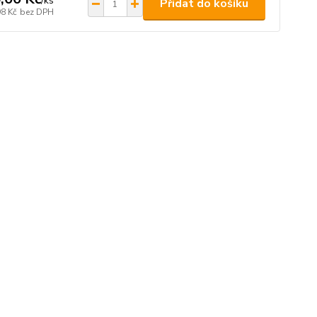
/
ks
Přidat do košíku
98 Kč
bez DPH