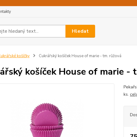
ntakty
Hledat
ukrářské košíčky
Cukrářský košíček House of marie - tm. růžová
ářský košíček House of marie - 
Pekařs
ks.
cel
Dos
75