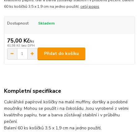
60 ks košíčků 3,5 x 1,9 cm na jedno použití,
celý popis
Dostupnost
Skladem
75,00 Kč
/
ks
61,98 Kč
bez DPH
Přidat do košíku
Kompletní specifikace
Cukrářské papírové košíčky na malé muffiny, dortíky a podobné
moučníky. Mohou se použít i na čokoládu. Jsou vyrobené z velmi
kvalitního papíru, tvar a barva zůstávají stabilní i v průběhu
pečení.
Balení 60 ks košíčků 3,5 x 1,9 cm na jedno použití,