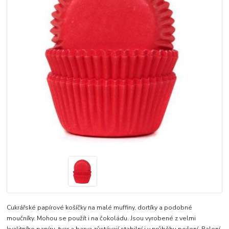
Cukrářské papírové košíčky na malé muffiny, dortíky a podobné
moučníky. Mohou se použít i na čokoládu. Jsou vyrobené z velmi
kvalitního papíru, tvar a barva zůstávají stabilní i v průběhu pečení. Balení