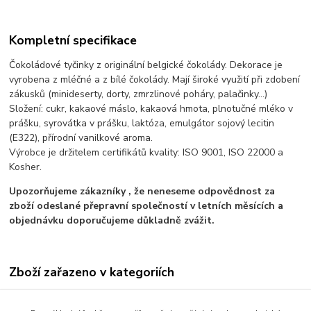
Kompletní specifikace
Čokoládové tyčinky z originální belgické čokolády. Dekorace je
vyrobena z mléčné a z bílé čokolády. Mají široké využití při zdobení
zákusků (minideserty, dorty, zmrzlinové poháry, palačinky...)
Složení: cukr, kakaové máslo, kakaová hmota, plnotučné mléko v
prášku, syrovátka v prášku, laktóza, emulgátor sojový lecitin
(E322), přírodní vanilkové aroma.
Výrobce je držitelem certifikátů kvality: ISO 9001, ISO 22000 a
Kosher.
Upozorňujeme zákazníky , že neneseme odpovědnost za
zboží odeslané přepravní společností v letních měsících a
objednávku doporučujeme důkladně zvážit.
Zboží zařazeno v kategoriích
Cukrové a čokoládové dekorace