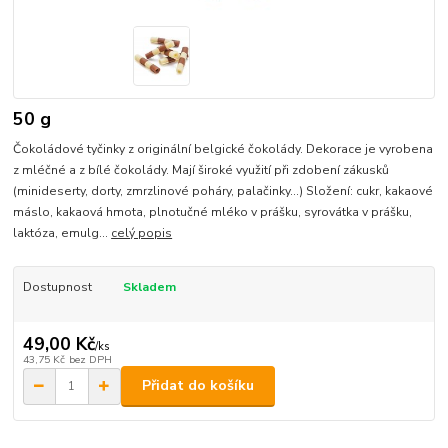
50 g
Čokoládové tyčinky z originální belgické čokolády. Dekorace je vyrobena
z mléčné a z bílé čokolády. Mají široké využití při zdobení zákusků
(minideserty, dorty, zmrzlinové poháry, palačinky...) Složení: cukr, kakaové
máslo, kakaová hmota, plnotučné mléko v prášku, syrovátka v prášku,
laktóza, emulg...
celý popis
Dostupnost
Skladem
49,00 Kč
/
ks
43,75 Kč
bez DPH
Přidat do košíku