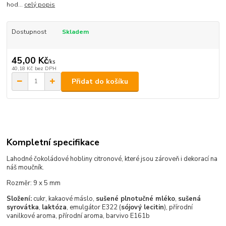
hod...
celý popis
Dostupnost
Skladem
45,00 Kč
/
ks
40,18 Kč
bez DPH
Přidat do košíku
Kompletní specifikace
Lahodné čokoládové hobliny citronové, které jsou zároveň i dekorací na
náš moučník.
Rozměr: 9 x 5 mm
Složení:
cukr, kakaové máslo,
sušené plnotučné mléko
,
sušená
syrovátka
,
laktóza
, emulgátor E322 (
sójový lecitin
), přírodní
vanilkové aroma, přírodní aroma, barvivo E161b