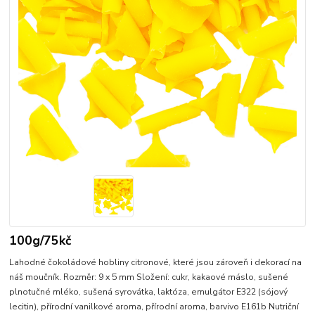
100g/75kč
Lahodné čokoládové hobliny citronové, které jsou zároveň i dekorací na
náš moučník. Rozměr: 9 x 5 mm Složení: cukr, kakaové máslo, sušené
plnotučné mléko, sušená syrovátka, laktóza, emulgátor E322 (sójový
lecitin), přírodní vanilkové aroma, přírodní aroma, barvivo E161b Nutriční