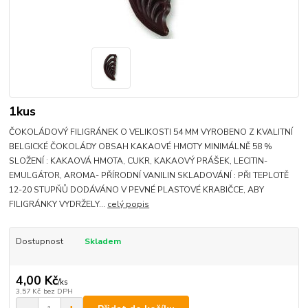
1kus
ČOKOLÁDOVÝ FILIGRÁNEK O VELIKOSTI 54 MM VYROBENO Z KVALITNÍ
BELGICKÉ ČOKOLÁDY OBSAH KAKAOVÉ HMOTY MINIMÁLNĚ 58 %
SLOŽENÍ : KAKAOVÁ HMOTA, CUKR, KAKAOVÝ PRÁŠEK, LECITIN-
EMULGÁTOR, AROMA- PŘÍRODNÍ VANILIN SKLADOVÁNÍ : PŘI TEPLOTĚ
12-20 STUPŇŮ DODÁVÁNO V PEVNÉ PLASTOVÉ KRABIČCE, ABY
FILIGRÁNKY VYDRŽELY...
celý popis
Dostupnost
Skladem
4,00 Kč
/
ks
3,57 Kč
bez DPH