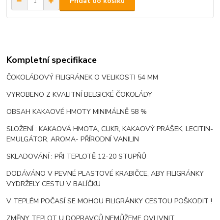
Přidat do košíku
Kompletní specifikace
ČOKOLÁDOVÝ FILIGRÁNEK O VELIKOSTI 54 MM
VYROBENO Z KVALITNÍ BELGICKÉ ČOKOLÁDY
OBSAH KAKAOVÉ HMOTY MINIMÁLNĚ 58 %
SLOŽENÍ : KAKAOVÁ HMOTA, CUKR, KAKAOVÝ PRÁŠEK, LECITIN-
EMULGÁTOR, AROMA- PŘÍRODNÍ VANILIN
SKLADOVÁNÍ : PŘI TEPLOTĚ 12-20 STUPŇŮ
DODÁVÁNO V PEVNÉ PLASTOVÉ KRABIČCE, ABY FILIGRÁNKY
VYDRŽELY CESTU V BALÍČKU
V TEPLÉM POČASÍ SE MOHOU FILIGRÁNKY CESTOU POŠKODIT !
ZMĚNY TEPLOT U DOPRAVCŮ NEMŮŽEME OVLIVNIT.