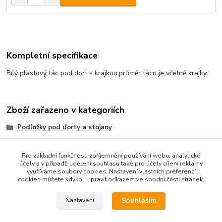
Kompletní specifikace
Bílý plastový tác pod dort s krajkou,průměr tácu je včetně krajky.
Zboží zařazeno v kategoriích
Podložky pod dorty a stojany
bílé plastové
Pro základní funkčnost, zpříjemnění používání webu, analytické
účely a v případě udělení souhlasu také pro účely cílení reklamy
využíváme soubory cookies. Nastavení vlastních preferencí
cookies můžete kdykoli upravit odkazem ve spodní části stránek.
Podle zákona o evidenci tržeb je prodávající od 1.3.2017 povinen
vystavit kupujícímu účtenku. Zároveň je povinen zaevidovat
Souhlasím
Nastavení
přijatou tržbu u správce daně online; v případě technického
výpadku pak nejpozději do 48 hodin.