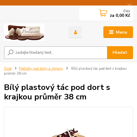
0
ks
za
0,00 Kč
Menu
Hledat
Úvod
Podložky pod dorty a stojany
Bílý plastový tác pod dort s krajkou
průměr 38 cm
Bílý plastový tác pod dort s
krajkou průměr 38 cm