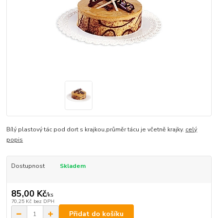
Bílý plastový tác pod dort s krajkou,průměr tácu je včetně krajky.
celý
popis
Dostupnost
Skladem
85,00 Kč
/
ks
70,25 Kč
bez DPH
Přidat do košíku