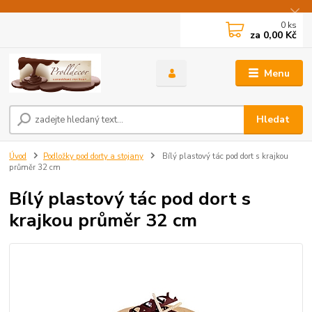
0
ks
za
0,00 Kč
Menu
Hledat
Úvod
Podložky pod dorty a stojany
Bílý plastový tác pod dort s krajkou
průměr 32 cm
Bílý plastový tác pod dort s
krajkou průměr 32 cm