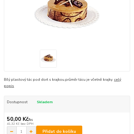
Bílý plastový tác pod dort s krajkou,průměr tácu je včetně krajky.
celý
popis
Dostupnost
Skladem
50,00 Kč
/
ks
41,32 Kč
bez DPH
Přidat do košíku