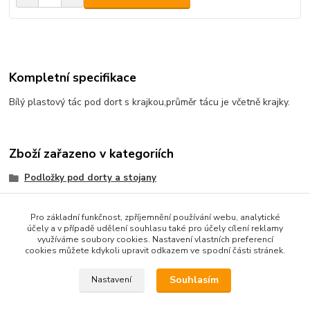
Kompletní specifikace
Bílý plastový tác pod dort s krajkou,průměr tácu je včetně krajky.
Zboží zařazeno v kategoriích
Podložky pod dorty a stojany
bílé plastové
Pro základní funkčnost, zpříjemnění používání webu, analytické
účely a v případě udělení souhlasu také pro účely cílení reklamy
využíváme soubory cookies. Nastavení vlastních preferencí
cookies můžete kdykoli upravit odkazem ve spodní části stránek.
Podle zákona o evidenci tržeb je prodávající od 1.3.2017 povinen
vystavit kupujícímu účtenku. Zároveň je povinen zaevidovat
Souhlasím
Nastavení
přijatou tržbu u správce daně online; v případě technického
výpadku pak nejpozději do 48 hodin.