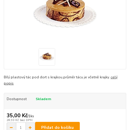
Bílý plastový tác pod dort s krajkou,průměr tácu je včetně krajky.
celý
popis
Dostupnost
Skladem
35,00 Kč
/
1ks
28,93 Kč
bez DPH
Přidat do košíku