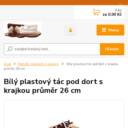
0
ks
za
0,00 Kč
Menu
Hledat
Úvod
Podložky pod dorty a stojany
Bílý plastový tác pod dort s krajkou
průměr 26 cm
Bílý plastový tác pod dort s
krajkou průměr 26 cm