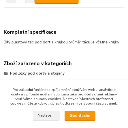
Kompletní specifikace
Bílý plastový tác pod dort s krajkou,průměr tácu je včetně krajky.
Zboží zařazeno v kategoriích
Podložky pod dorty a stojany
bílé plastové
Pro základní funkčnost, zpříjemnění používání webu, analytické
účely a v případě udělení souhlasu také pro účely cílení reklamy
využíváme soubory cookies. Nastavení vlastních preferencí
cookies můžete kdykoli upravit odkazem ve spodní části stránek.
Podle zákona o evidenci tržeb je prodávající od 1.3.2017 povinen
vystavit kupujícímu účtenku. Zároveň je povinen zaevidovat
Souhlasím
Nastavení
přijatou tržbu u správce daně online; v případě technického
výpadku pak nejpozději do 48 hodin.