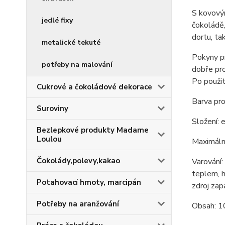
S kovový
jedlé fixy
čokoládě
dortu, ta
metalické tekuté
Pokyny pr
potřeby na malování
dobře pro
Po použit
Cukrové a čokoládové dekorace
Barva pro
Suroviny
Složení: 
Bezlepkové produkty Madame
Loulou
Maximální
Čokolády,polevy,kakao
Varování:
teplem, h
Potahovací hmoty, marcipán
zdroj zap
Potřeby na aranžování
Obsah: 1