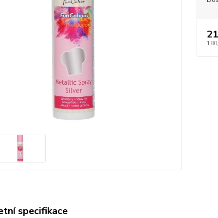
21
180
tní specifikace