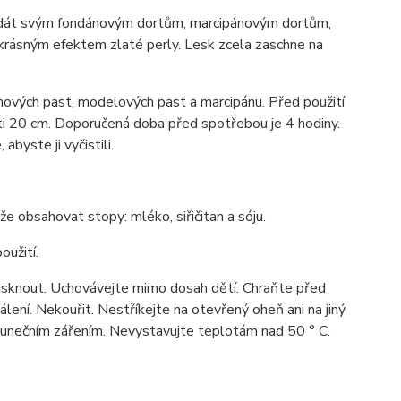
dát svým fondánovým dortům, marcipánovým dortům,
rásným efektem zlaté perly. Lesk zcela zaschne na
mových past, modelových past a marcipánu. Před použití
ti 20 cm. Doporučená doba před spotřebou je 4 hodiny.
byste ji vyčistili.
e obsahovat stopy: mléko, siřičitan a sóju.
oužití.
rasknout. Uchovávejte mimo dosah dětí. Chraňte před
lení. Nekouřit. Nestříkejte na otevřený oheň ani na jiný
 slunečním zářením. Nevystavujte teplotám nad 50 ° C.