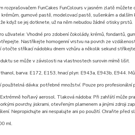
m rozprašovačem FunCakes FunColours v jasném zlatě můžete 
, krémům, gumové pastě, modelovací pastě, sušenkám a dalším k
kže když se jej dotknete, už na něm nebudou žádné otisky prstů.
o uživatele: Vhodné pro zdobení čokolády, krémů, fondantů, gu
třepejte. Nastříkejte homogenní vrstvu na povrch ze vzdálenos
í otočte stříkací nádobku dnem vzhůru a několik sekund stříkejte, a
duktu se může v závislosti na vlastnostech surovin mírně lišit.
ethanol, barva: E172, E153, hnací plyn: E943a, E943b, E944. Můž
 použitelná dávka: potřebné množství. Pouze pro profesionální p
 Extrémně hořlavý aerosol. Tlaková nádoba: Při zahřátí může p
orkými povrchy, jiskrami, otevřeným plamenem a jinými zdroji zapá
álení. Nepropichujte ani nespalujte ani po použití. Chraňte před
00 ml.