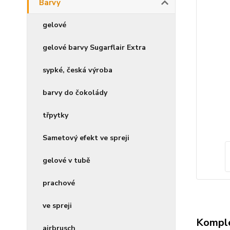
Barvy
gelové
gelové barvy Sugarflair Extra
sypké, česká výroba
barvy do čokolády
třpytky
Sametový efekt ve spreji
gelové v tubě
prachové
ve spreji
Komple
airbrusch