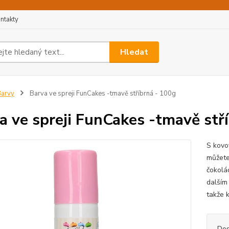
ntakty
Hledat
arvy
Barva ve spreji FunCakes -tmavě stříbrná - 100g
a ve spreji FunCakes -tmavě stř
S kovo
můžete
čokolá
dalším
takže 
Dos