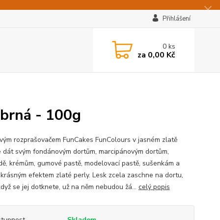
Přihlášení
0
ks
za
0,00 Kč
íbrná - 100g
vým rozprašovačem FunCakes FunColours v jasném zlatě
 dát svým fondánovým dortům, marcipánovým dortům,
dě, krémům, gumové pastě, modelovací pastě, sušenkám a
 krásným efektem zlaté perly. Lesk zcela zaschne na dortu,
když se jej dotknete, už na něm nebudou žá...
celý popis
tupnost
Skladem